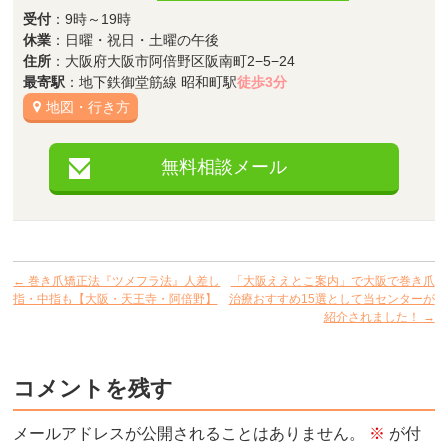
受付
：9時～19時
休業
：日曜・祝日・土曜の午後
住所
：大阪府大阪市阿倍野区阪南町2−5−24
最寄駅
：地下鉄御堂筋線 昭和町駅
徒歩3分
地図・行き方
無料相談メール
←
巻き爪矯正法『ツメフラ法』人差し
「大阪ええとこ案内」で大阪で巻き爪
指・中指も【大阪・天王寺・阿倍野】
治療おすすめ15選として当センターが
紹介されました！
→
コメントを残す
メールアドレスが公開されることはありません。
※
が付