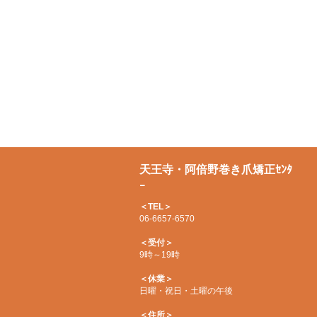
天王寺・阿倍野巻き爪矯正ｾﾝﾀ
ｰ
＜TEL＞
06-6657-6570
＜受付＞
9時～19時
＜休業＞
日曜・祝日・土曜の午後
＜住所＞