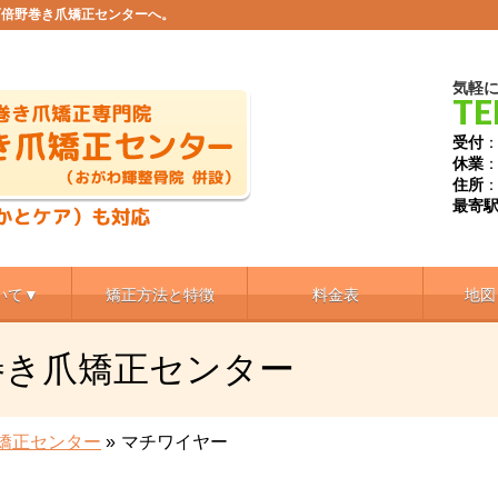
阿倍野巻き爪矯正センターへ。
気軽
TE
受付
：
休業
住所
：
最寄
いて▼
矯正方法と特徴
料金表
地図
巻き爪矯正センター
矯正センター
»
マチワイヤー